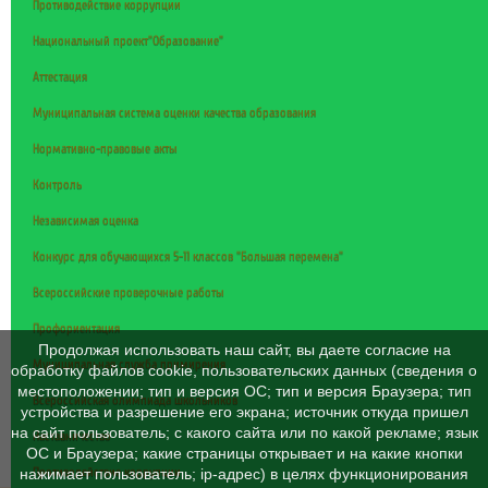
Противодействие коррупции
Национальный проект"Образование"
Аттестация
Муниципальная система оценки качества образования
Нормативно-правовые акты
Контроль
Независимая оценка
Конкурс для обучающихся 5-11 классов "Большая перемена"
Всероссийские проверочные работы
Профориентация
Продолжая использовать наш сайт, вы даете согласие на
Муниципальная служба примирения
обработку файлов cookie, пользовательских данных (сведения о
местоположении; тип и версия ОС; тип и версия Браузера; тип
Всероссийская олимпиада школьников
устройства и разрешение его экрана; источник откуда пришел
на сайт пользователь; с какого сайта или по какой рекламе; язык
Наставничество
ОС и Браузера; какие страницы открывает и на какие кнопки
Противодействие коррупции
нажимает пользователь; ip-адрес) в целях функционирования